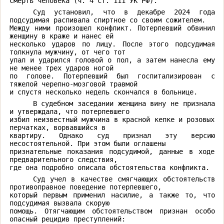
смерть человека (ч. 4 ст. 111 УК РФ).
Суд установил, что в декабре 2024 года 
подсудимая распивала спиртное со своим сожителем.

Между ними произошел конфликт. Потерпевший обвинил 
женщину в краже и нанес ей

несколько ударов по лицу. После этого подсудимая 
толкнула мужчину, от чего тот

упал и ударился головой о пол, а затем нанесла ему 
не менее трех ударов ногой

по голове. Потерпевший был госпитализирован с 
тяжелой черепно-мозговой травмой

и спустя несколько недель скончался в больнице. 
В судебном заседании женщина вину не признала 
и утверждала, что потерпевшего

избил неизвестный мужчина в красной кепке и розовых 
перчатках, ворвавшийся в

квартиру. Однако суд признал эту версию 
несостоятельной. При этом были оглашены

признательные показания подсудимой, данные в ходе 
предварительного следствия,

где она подробно описала обстоятельства конфликта.
Суд учел в качестве смягчающих обстоятельств 
противоправное поведение потерпевшего,

который первым применил насилие, а также то, что 
подсудимая вызвала скорую

помощь. Отягчающим обстоятельством признан особо 
опасный рецидив преступлений:
