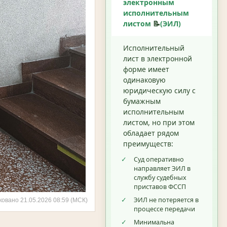
электронным
исполнительным
листом
📝
(ЭИЛ)
Исполнительный
лист в электронной
форме имеет
одинаковую
юридическую силу с
бумажным
исполнительным
листом, но при этом
обладает рядом
преимуществ:
✓
Суд оперативно
направляет ЭИЛ в
службу судебных
приставов ФССП
✓
ЭИЛ не потеряется в
ковано 21.05.2026 08:59 (МСК)
процессе передачи
✓
Минимальна