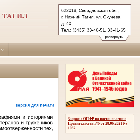
622018, Свердловская обл.,
 ТАГИЛ
г. Нижний Тагил, ул. Окунева,
д. 40
Тел.: (3435) 33-40-51, 33-41-65
dzerzhinsky.svd@sudrf.ru
развернуть
версия для печати
афиями и историями
Запросы ОПФР по постановлению
етеранов и тружеников
Правительства РФ от 28.06.2021 №
амоотверженности тех,
1037